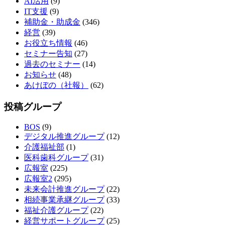
AI活用
(9)
IT支援
(9)
補助金・助成金
(346)
経営
(39)
お役立ち情報
(46)
セミナー告知
(27)
過去のセミナー
(14)
お知らせ
(48)
あけぼの（社報）
(62)
投稿グループ
BOS
(9)
デジタル推進グループ
(12)
介護福祉部
(1)
医科歯科グループ
(31)
広報室
(225)
広報室2
(295)
未来会計推進グループ
(22)
相続事業承継グループ
(33)
福祉介護グループ
(22)
経営サポートグループ
(25)