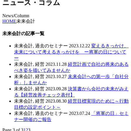
ニュース・コラム
News/Column
HOME
未来会計
未来会計の記事一覧
未来会計, 過去のセミナー
2023.12.22
変えるきっかけ、
未来について考えるきっかけを ー将軍の日について
ー
未来会計, 経営
2023.11.28
経営計画で自社の将来のある
べき姿を描いてみませんか
未来会計, 経営
2023.10.27
未来会計への第一歩「自社分
析」しませんか
未来会計, 経営
2023.09.28
決算書から会社の未来がみえ
る【経営改善チェック表付】
未来会計, 経営
2023.08.30
経営目標実現のために～行動
目標の設定ポイント～
未来会計, 過去のセミナー
2023.07.24
「将軍の日」セミ
ナー開催のご報告
Page 3 of 3
1
2
3