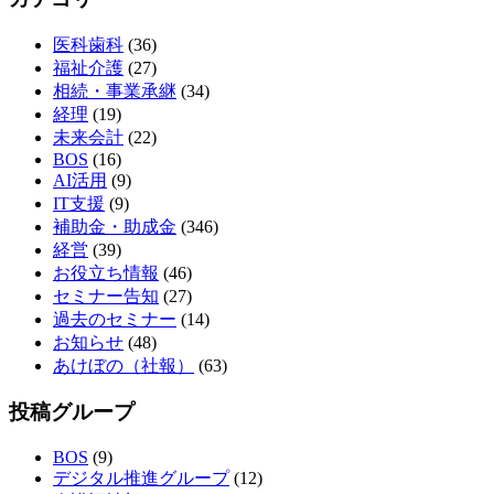
医科歯科
(36)
福祉介護
(27)
相続・事業承継
(34)
経理
(19)
未来会計
(22)
BOS
(16)
AI活用
(9)
IT支援
(9)
補助金・助成金
(346)
経営
(39)
お役立ち情報
(46)
セミナー告知
(27)
過去のセミナー
(14)
お知らせ
(48)
あけぼの（社報）
(63)
投稿グループ
BOS
(9)
デジタル推進グループ
(12)