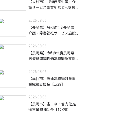
【大村市】（物価高対策）介
護サービス事業所などへ支援
金を給付します【8/31】
2026.08.06
【長崎県】令和8年度長崎県
介護・障害福祉サービス施設
等物価高騰緊急支援金（高齢
者施設等）【9/30】
2026.08.06
【長崎県】令和8年度長崎県
医療機関等物価高騰緊急支援
事業支援金【9/30】
2026.08.06
【雲仙市】燃油高騰等対策事
業継続支援金【1/29】
2026.08.06
【長崎市】省エネ・省力化推
進事業費補助金【12/28】