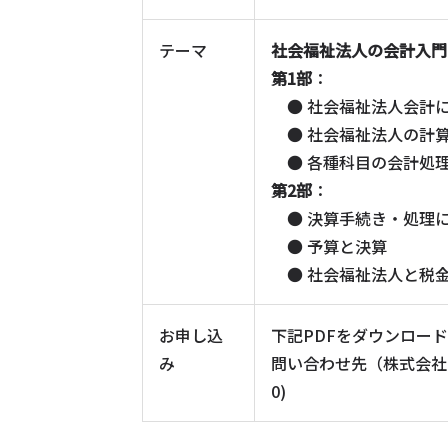
テーマ
社会福祉法人の会計入門
第1部
：
● 社会福祉法人会計
● 社会福祉法人の計
● 各種科目の会計処
第2部
：
● 決算手続き・処理
● 予算と決算
● 社会福祉法人と税
お申し込
下記PDFをダウンロー
み
問い合わせ先（株式会社内田会
0)