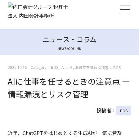
ニュース・コラム
NEWS/COLUMN
Category：
BOS
,
AI活用
,
お役立ち情報
投稿者：
BOS
2025.10.16
AIに仕事を任せるときの注意点 ―
情報漏洩とリスク管理
投稿者：
BOS
近年、ChatGPTをはじめとする生成AIが一気に普及